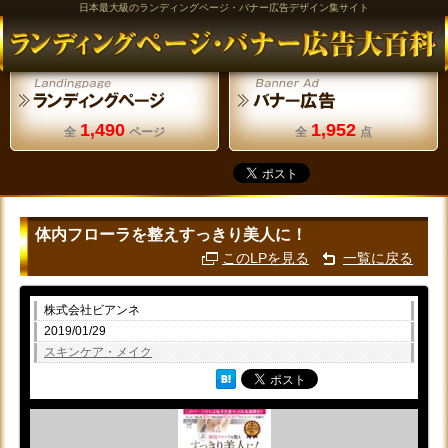
日本最大級のランディングページ・バナー広告デザイン集サイト
1,490
1,952
全
ページ
全
点
体内フローラを整えすっきり美人に！
このLPを見る
一覧に戻る
株式会社ビアンネ
2019/01/29
スキンケア・メイク