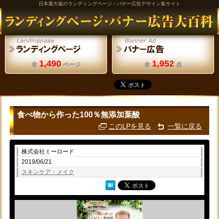
日本最大級のランディングページ・バナー広告デザイン集サイト
1,490
1,952
全
ページ
全
点
食べ物から作った100％無添加葉酸
このLPを見る
一覧に戻る
株式会社ミーロード
2019/06/21
スキンケア・メイク