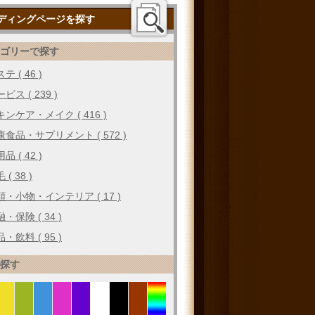
ディングページを探す
テゴリーで探す
テ ( 46 )
ビス ( 239 )
キンケア・メイク ( 416 )
康食品・サプリメント ( 572 )
品 ( 42 )
 ( 38 )
類・小物・インテリア ( 17 )
・保険 ( 34 )
・飲料 ( 95 )
で探す