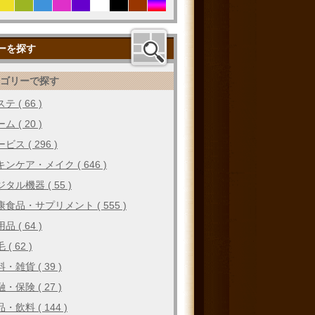
ーを探す
テゴリーで探す
テ ( 66 )
ム ( 20 )
ビス ( 296 )
キンケア・メイク ( 646 )
タル機器 ( 55 )
康食品・サプリメント ( 555 )
品 ( 64 )
 ( 62 )
・雑貨 ( 39 )
・保険 ( 27 )
・飲料 ( 144 )