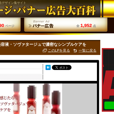
告デザイン集サイト
90
1,952
ページ
全
点
美容液・ソヴァタージュで濃密なシンプルケアを
このLPを見る
一覧に戻る