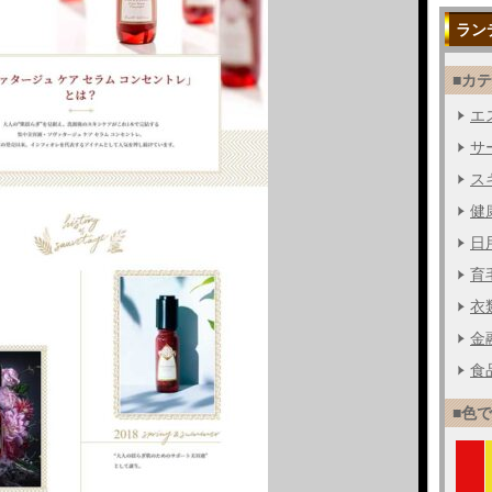
ラン
■カ
エス
サー
ス
健
日用
育毛
衣
金融
食品
■色