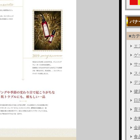
バナ
■カ
エス
ゲー
サー
ス
デジ
健
日用
育毛
衣料
金融
食品