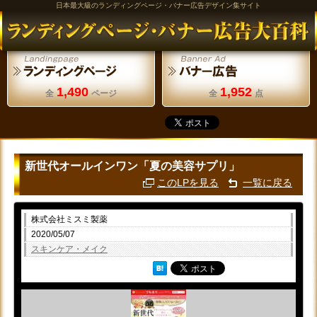
日本最大級のランディングページ・バナー広告デザイン集サイト
1,490
1,952
全
ページ
全
点
新世代オールインワン「夏の美容サプリ」
このLPを見る
一覧に戻る
株式会社ミスミ製薬
2020/05/07
スキンケア・メイク