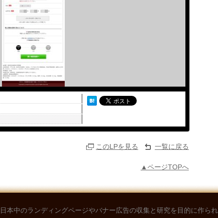
このLPを見る
一覧に戻る
▲ページTOPへ
日本中のランディングページやバナー広告の収集と研究を目的に作られ