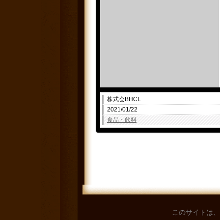
株式会BHCL
2021/01/22
食品・飲料
このサイトは、