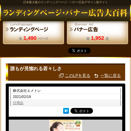
日本最大級のランディングページ・バナー広告デザイン集サイト
1,490
1,952
全
ページ
全
点
誰もが見惚れる若々しさ
このLPを見る
一覧に戻る
株式会社エメトレ
2021/02/18
日用品