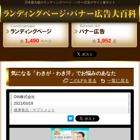
日本最大級のランディングページ・バナー広告デザイン集サイト
1,490
1,952
全
ページ
全
点
気になる「わきが・わき汗」でお悩みのあなた
このLPを見る
一覧に戻る
DIA株式会社
2021/03/19
健康食品・サプリメント