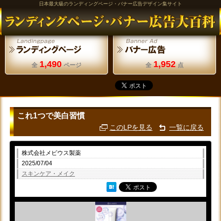
日本最大級のランディングページ・バナー広告デザイン集サイト
1,490
1,952
全
ページ
全
点
これ1つで美白習慣
このLPを見る
一覧に戻る
株式会社メビウス製薬
2025/07/04
スキンケア・メイク