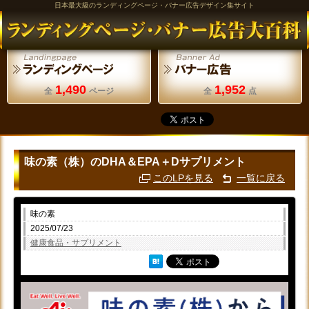
日本最大級のランディングページ・バナー広告デザイン集サイト
1,490
1,952
全
ページ
全
点
味の素（株）のDHA＆EPA＋Dサプリメント
このLPを見る
一覧に戻る
味の素
2025/07/23
健康食品・サプリメント