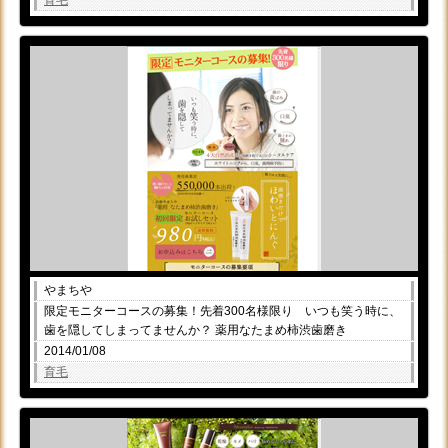
育毛
やまちや
限定モニターコースの募集！先着300名様限り いつも笑う時に、
歯を隠してしまってませんか？ 薬用なたまめ柿渋歯磨き
2014/01/08
育毛