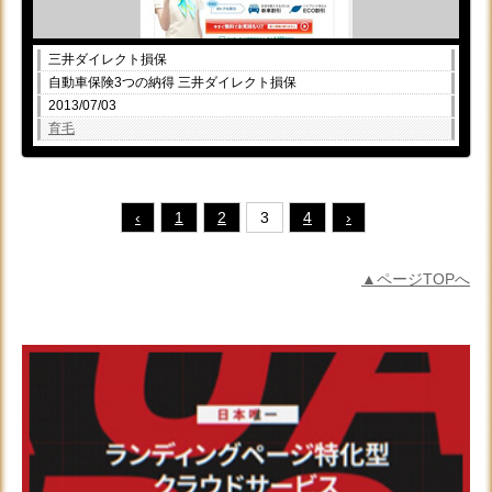
三井ダイレクト損保
自動車保険3つの納得 三井ダイレクト損保
2013/07/03
育毛
‹
1
2
3
4
›
▲ページTOPへ