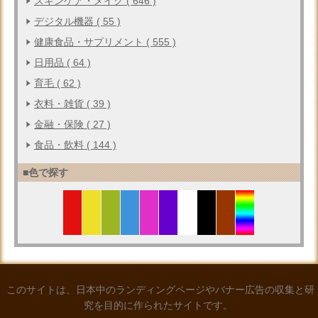
スキンケア・メイク ( 646 )
デジタル機器 ( 55 )
健康食品・サプリメント ( 555 )
日用品 ( 64 )
育毛 ( 62 )
衣料・雑貨 ( 39 )
金融・保険 ( 27 )
食品・飲料 ( 144 )
■色で探す
このサイトは、日本中のランディングページやバナー広告の収集と研
究を目的に作られたサイトです。