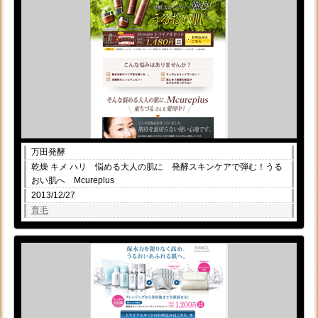
万田発酵
乾燥 キメ ハリ 悩める大人の肌に 発酵スキンケアで弾む！うる
おい肌へ Mcureplus
2013/12/27
育毛