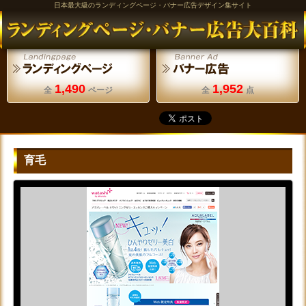
日本最大級のランディングページ・バナー広告デザイン集サイト
1,490
1,952
全
ページ
全
点
育毛