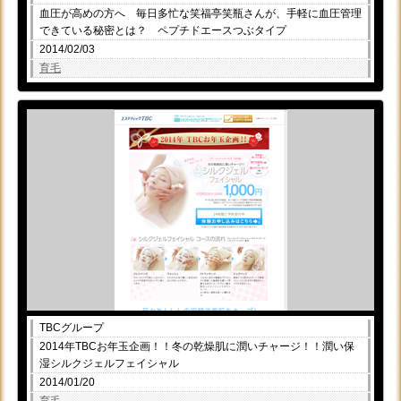
血圧が高めの方へ 毎日多忙な笑福亭笑瓶さんが、手軽に血圧管理
できている秘密とは？ ペプチドエースつぶタイプ
2014/02/03
育毛
TBCグループ
2014年TBCお年玉企画！！冬の乾燥肌に潤いチャージ！！潤い保
湿シルクジェルフェイシャル
2014/01/20