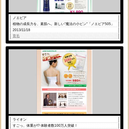
ノエビア
植物の成長力を、素肌へ。新しい”魔法の小ビン”「ノエビア505」
2013/11/18
育毛
ライオン
すごっ、体重が!? 体験者数100万人突破！