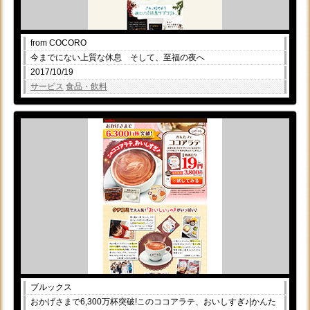
from COCORO
今までにない上質な休息 そして、至福の夜へ
2017/10/19
サービス
食品・飲料
ブルックス
おかげさまで6,300万杯突破!このココアラテ、おいしすぎ♪|かんた