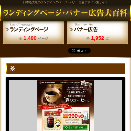
日本最大級のランディングページ・バナー広告デザイン集サイト
1,490
1,952
全
ページ
全
点
茶