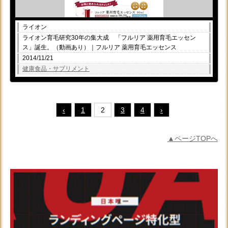
ライオン
ライオン育毛研究30年の集大成 「フルリア 薬用育毛エッセン
ス」誕生。（動画あり）｜フルリア 薬用育毛エッセンス
2014/11/21
健康食品・サプリメント
‹
1
2
3
4
›
▲ページTOPへ